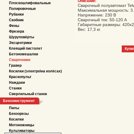
Описание:
Плоскошлифовальные
Сварочный полуавтомат Telw
Полировочные
Максимальная мощность: 3.
Рубанки
Напряжение: 230 В
Сварочный ток: 50-120 А
Скобник
Габаритные размеры: 420х
Фены
Вес: 17,3 кг.
Фрезера
Шуруповёрты
Эксцентрики
Клеящий пистолет
Купи
Бетономешалки
Сварочники
Гравер
Косилки (электро\на колёсах)
Краскопульт
Наждаки
Станки
Сверлильный станок
Бензоинструмент
Пилы
Бензорезы
Косилки
Мотоножницы
Культиваторы