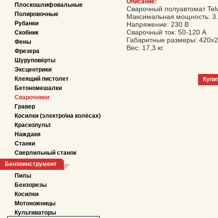
Описание:
Плоскошлифовальные
Сварочный полуавтомат Telw
Полировочные
Максимальная мощность: 3.
Рубанки
Напряжение: 230 В
Сварочный ток: 50-120 А
Скобник
Габаритные размеры: 420х
Фены
Вес: 17,3 кг.
Фрезера
Шуруповёрты
Эксцентрики
Клеящий пистолет
Купи
Бетономешалки
Сварочники
Гравер
Косилки (электро\на колёсах)
Краскопульт
Наждаки
Станки
Сверлильный станок
Бензоинструмент
Пилы
Бензорезы
Косилки
Мотоножницы
Культиваторы