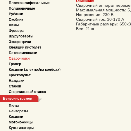
Описание:
Плоскошлифовальные
Сварочный аппарат перемен
Полировочные
Максимальная мощность: 5,
Рубанки
Напряжение: 230 В
Сварочный ток: 30-170 А
Скобник
Габаритные размеры: 650х
Фены
Вес: 21 кг.
Фрезера
Шуруповёрты
Эксцентрики
Клеящий пистолет
Бетономешалки
Сварочники
Гравер
Косилки (электро\на колёсах)
Краскопульт
Наждаки
Станки
Сверлильный станок
Бензоинструмент
Пилы
Бензорезы
Косилки
Мотоножницы
Культиваторы