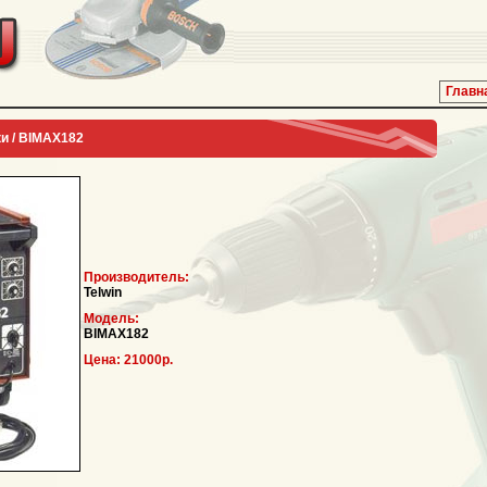
Главн
ки
/
BIMAX182
Производитель:
Telwin
Модель:
BIMAX182
Цена:
21000р.