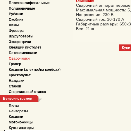
Описание:
Плоскошлифовальные
Сварочный аппарат перемен
Полировочные
Максимальная мощность: 5,
Рубанки
Напряжение: 230 В
Сварочный ток: 30-170 А
Скобник
Габаритные размеры: 650х
Фены
Вес: 21 кг.
Фрезера
Шуруповёрты
Эксцентрики
Клеящий пистолет
Купи
Бетономешалки
Сварочники
Гравер
Косилки (электро\на колёсах)
Краскопульт
Наждаки
Станки
Сверлильный станок
Бензоинструмент
Пилы
Бензорезы
Косилки
Мотоножницы
Культиваторы