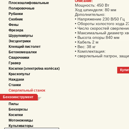
Описание:
Плоскошлифовальные
Мощность: 450 Вт
Полировочные
Ход шпинделя: 80 мм
Рубанки
Дополнительно:
• Напряжение 230 В/50 Гц
Скобник
• Обороты холостого хода 2
Фены
• Число скоростей сверлени
Фрезера
• Максимальный диаметр хв
Шуруповёрты
• Высота опоры 840 мм
Эксцентрики
• Кабель 2 м
• Вес: 38 кг
Клеящий пистолет
• Комплектация:
Бетономешалки
• сверлильный патрон, защи
Сварочники
Гравер
Косилки (электро\на колёсах)
Купи
Краскопульт
Наждаки
Станки
Сверлильный станок
Бензоинструмент
Пилы
Бензорезы
Косилки
Мотоножницы
Культиваторы